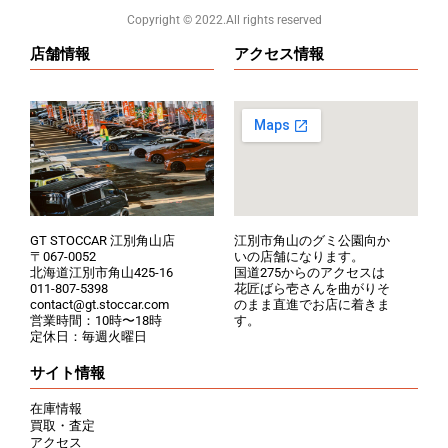
Copyright ©️ 2022.All rights reserved
店舗情報
アクセス情報
GT STOCCAR 江別角山店
江別市角山のグミ公園向か
〒067-0052
いの店舗になります。
北海道江別市角山425-16
国道275からのアクセスは
011-807-5398
花匠ばら壱さんを曲がりそ
contact@gt.stoccar.com
のまま直進でお店に着きま
営業時間：10時〜18時
す。
定休日：毎週火曜日
サイト情報
在庫情報
買取・査定
アクセス