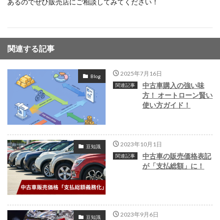
あるのでぜひ販売店にご相談してみてください！
関連する記事
2025年7月16日
Blog
中古車購入の強い味
方！ オートローン賢い
使い方ガイド！
2023年10月1日
豆知識
中古車の販売価格表記
が「支払総額」に！
2023年9月6日
豆知識