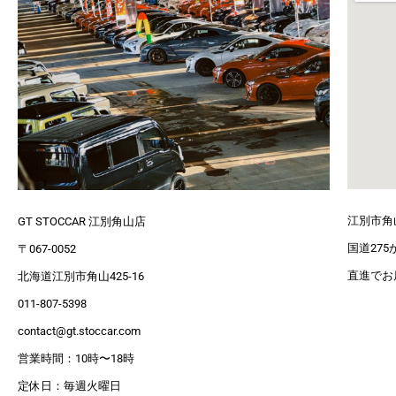
江別市角
GT STOCCAR 江別角山店
国道27
〒067-0052
直進でお
北海道江別市角山425-16
011-807-5398
contact@gt.stoccar.com
営業時間：10時〜18時
定休日：毎週火曜日