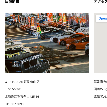
店舗情報
アクセ
江別市角
GT STOCCAR 江別角山店
国道27
〒067-0052
直進でお
北海道江別市角山425-16
011-807-5398